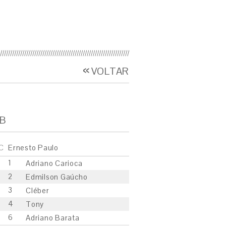
B
VOLTAR
B
C
Ernesto Paulo
1
Adriano Carioca
2
Edmilson Gaúcho
3
Cléber
4
Tony
6
Adriano Barata