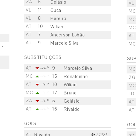
ZA
5
Gelásio
VL
VL
11
Cuca
MC
VL
8
Pereira
MC
AT
10
Wilian
MC
AT
7
Anderson Lobão
AT
AT
9
Marcelo Silva
MC
 -
SUBSTITUIÇÕES
SUB
S
AT
9
Marcelo Silva
--'/-º
MC
MC
15
Ronaldinho
--'/-º
ZG
AT
10
Wilian
--'/-º
MC
MC
17
Bruno
--'/-º
LD
ZA
5
Gelásio
--'/-º
AT
AT
16
Rivaldo
--'/-º
AT
GOLS
GO
AT
Rivaldo
27'/2º
ZA