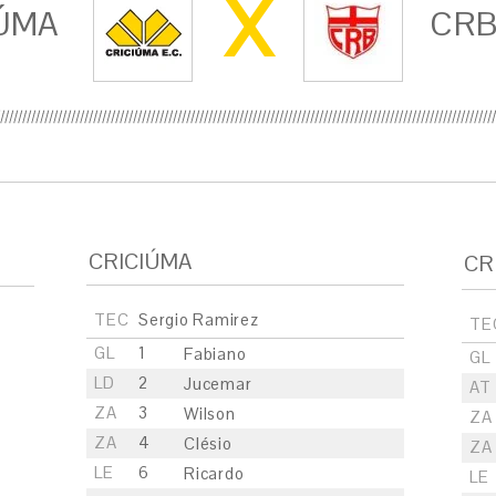
X
ÚMA
CR
CRICIÚMA
CR
TEC
Sergio Ramirez
TE
GL
1
Fabiano
GL
LD
2
Jucemar
AT
ZA
3
Wilson
ZA
ZA
4
Clésio
ZA
LE
6
Ricardo
LE