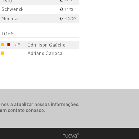
12'/2º
Schwenck
14'/2º
Neomar
45'/2º
RTÕES
Edmilson Gaúcho
--'/-º
Adriano Carioca
S
E
S
-nos a atualizar nossas informações.
 em contato conosco.
E
S
E