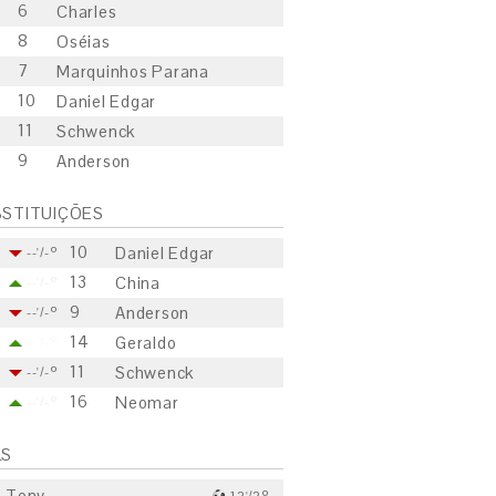
6
Charles
8
Oséias
7
Marquinhos Parana
10
Daniel Edgar
11
Schwenck
9
Anderson
STITUIÇÕES
10
Daniel Edgar
--'/-º
13
China
--'/-º
9
Anderson
--'/-º
14
Geraldo
--'/-º
11
Schwenck
--'/-º
16
Neomar
--'/-º
LS
Tony