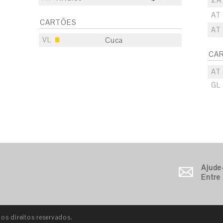
AT
CARTÕES
AT
VL
Cuca
CA
AT
GL
S
E
S
Ajude
Entre
E
S
E
s direitos reservados.