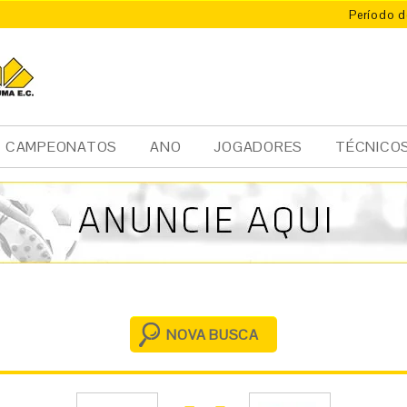
Período d
X
ÚMA
CAMPEONATOS
ANO
JOGADORES
TÉCNICO
NOVA BUSCA