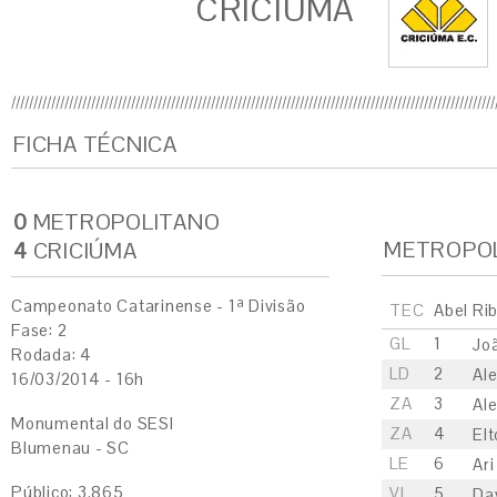
CRICIÚMA
FICHA TÉCNICA
0
METROPOLITANO
METROPO
4
CRICIÚMA
Campeonato Catarinense - 1ª Divisão
TEC
Abel Rib
Fase: 2
GL
1
Jo
Rodada: 4
LD
2
Al
16/03/2014 - 16h
ZA
3
Al
Monumental do SESI
ZA
4
El
Blumenau - SC
LE
6
Ari
Público: 3.865
VL
5
Da