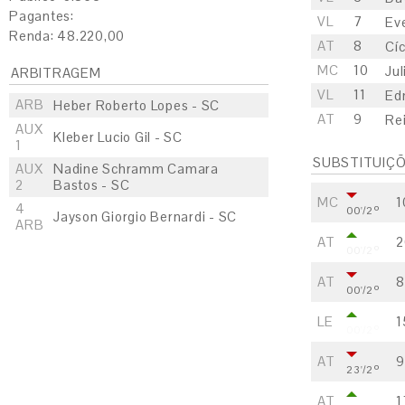
Pagantes:
VL
7
Ev
Renda: 48.220,00
AT
8
Cí
MC
10
Jul
ARBITRAGEM
VL
11
Ed
ARB
Heber Roberto Lopes - SC
AT
9
Re
AUX
Kleber Lucio Gil - SC
1
SUBSTITUIÇ
AUX
Nadine Schramm Camara
2
Bastos - SC
MC
1
4
00'/2º
Jayson Giorgio Bernardi - SC
ARB
AT
2
00'/2º
AT
8
00'/2º
LE
1
00'/2º
AT
9
23'/2º
AT
1