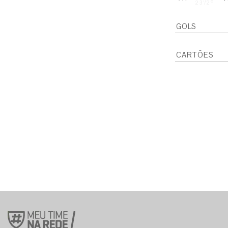
23'/2º
GOLS
CARTÕES
S
E
S
E
S