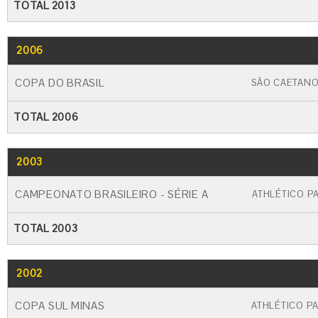
TOTAL 2013
2006
GO
CARTÃO AMARELO
CARTÃO VERME
COPA DO BRASIL
SÃO CAETAN
TOTAL 2006
2003
GO
CARTÃO AMARELO
CARTÃO VERME
CAMPEONATO BRASILEIRO - SÉRIE A
ATHLÉTICO P
TOTAL 2003
2002
GO
CARTÃO AMARELO
CARTÃO VERME
COPA SUL MINAS
ATHLÉTICO P