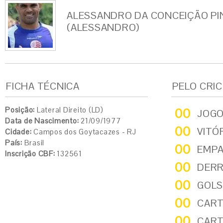
ALESSANDRO DA CONCEIÇÃO PI
(ALESSANDRO)
FICHA TÉCNICA
PELO CRI
Posição:
Lateral Direito (LD)
00
JOG
Data de Nascimento:
21/09/1977
00
VITÓ
Cidade:
Campos dos Goytacazes - RJ
País:
Brasil
00
EMP
Inscrição CBF:
132561
00
DER
00
GOLS
00
CART
00
CART