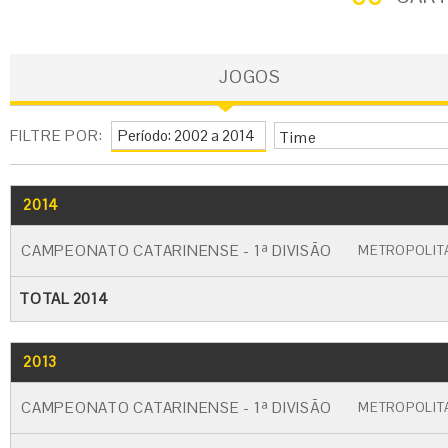
JOGOS
FILTRE POR:
Time
2014
GO
CARTÃO AMARELO
CARTÃO VERM
CAMPEONATO CATARINENSE - 1ª DIVISÃO
METROPOLIT
TOTAL 2014
2013
GO
CARTÃO AMARELO
CARTÃO VERM
CAMPEONATO CATARINENSE - 1ª DIVISÃO
METROPOLIT