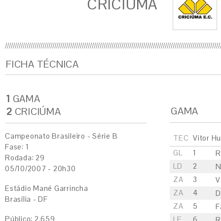
CRICIÚMA
FICHA TÉCNICA
1
GAMA
GAMA
2
CRICIÚMA
Campeonato Brasileiro - Série B
TEC
Vitor H
Fase: 1
GL
1
R
Rodada: 29
LD
2
N
05/10/2007 - 20h30
ZA
3
V
Estádio Mané Garrincha
ZA
4
D
Brasília - DF
ZA
5
F
Público: 2.659
LE
6
R