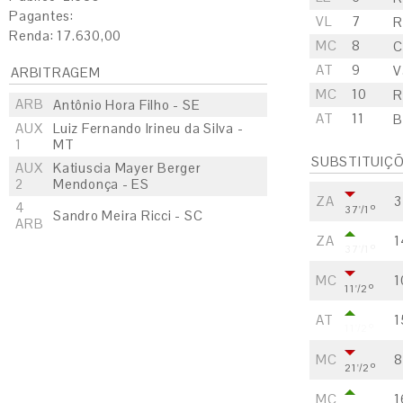
Pagantes:
VL
7
R
Renda: 17.630,00
MC
8
C
AT
9
V
ARBITRAGEM
MC
10
R
ARB
Antônio Hora Filho - SE
AT
11
B
AUX
Luiz Fernando Irineu da Silva -
1
MT
SUBSTITUIÇ
AUX
Katiuscia Mayer Berger
2
Mendonça - ES
ZA
3
4
37'/1º
Sandro Meira Ricci - SC
ARB
ZA
1
37'/1º
MC
1
11'/2º
AT
1
11'/2º
MC
8
21'/2º
MC
1