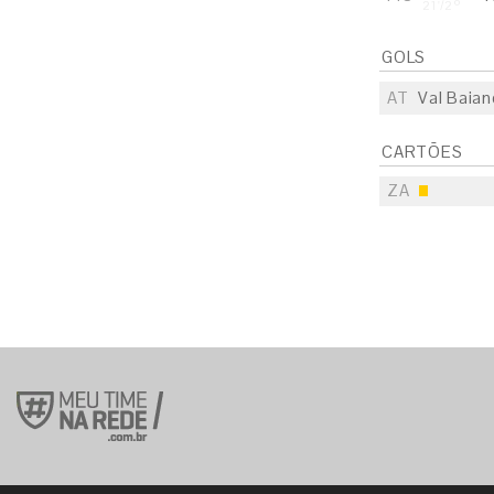
21'/2º
GOLS
AT
Val Baian
CARTÕES
ZA
S
E
S
E
S