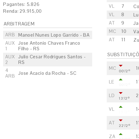
Pagantes: 5.826
VL
7
Co
Renda: 29.915,00
VL
8
Lu
AT
9
Ja
ARBITRAGEM
MC
10
Va
ARB
Manoel Nunes Lopo Garrido - BA
AT
11
Zu
AUX
Jose Antonio Chaves Franco
1
Filho - RS
SUBSTITUIÇ
AUX
Julio Cesar Rodrigues Santos -
2
RS
MC
1
4
00'/2º
Jose Acacio da Rocha - SC
ARB
LE
1
00'/2º
LD
2
13'/2º
VL
1
13'/2º
AT
1
22'/2º
ZA
1