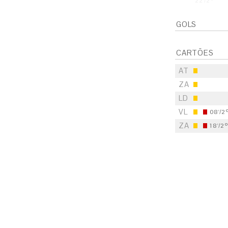
22'/2º
GOLS
CARTÕES
AT
ZA
LD
VL
08'/2
ZA
18'/2
S
E
S
E
S