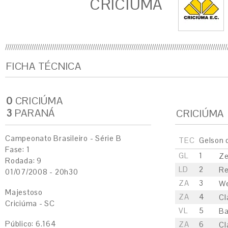
CRICIÚMA
FICHA TÉCNICA
0
CRICIÚMA
3
PARANÁ
CRICIÚMA
Campeonato Brasileiro - Série B
TEC
Gelson 
Fase: 1
GL
1
Ze
Rodada: 9
LD
2
Re
01/07/2008 - 20h30
ZA
3
We
Majestoso
ZA
4
Cl
Criciúma - SC
VL
5
Ba
Público: 6.164
ZA
6
Cl