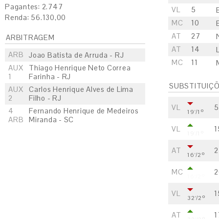
Pagantes: 2.747
VL
5
Renda: 56.130,00
MC
10
AT
27
ARBITRAGEM
AT
14
ARB
Joao Batista de Arruda - RJ
MC
11
AUX
Thiago Henrique Neto Correa
1
Farinha - RJ
SUBSTITUIÇ
AUX
Carlos Henrique Alves de Lima
2
Filho - RJ
VL
5
4
Fernando Henrique de Medeiros
19'/1º
ARB
Miranda - SC
VL
1
19'/1º
AT
2
16'/2º
MC
2
16'/2º
VL
1
32'/2º
AT
1