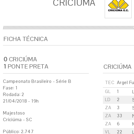
CRICIÚMA
FICHA TÉCNICA
0
CRICIÚMA
1
PONTE PRETA
CRICIÚMA
Campeonato Brasileiro - Série B
TEC
Argel F
Fase: 1
GL
1
Rodada: 2
LD
2
21/04/2018 - 19h
ZA
3
Majestoso
ZA
33
Criciúma - SC
ZA
6
Público: 2.747
VL
22
L