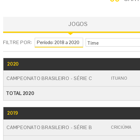
JOGOS
FILTRE POR:
Time
2020
GO
CARTÃO AMARELO
CARTÃO VERM
CAMPEONATO BRASILEIRO - SÉRIE C
ITUANO
TOTAL 2020
2019
GO
CARTÃO AMARELO
CARTÃO VERME
CAMPEONATO BRASILEIRO - SÉRIE B
CRICIÚMA