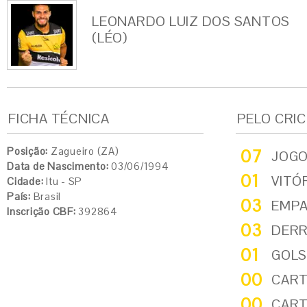
LEONARDO LUIZ DOS SANTOS
(LÉO)
FICHA TÉCNICA
PELO CRI
Posição:
Zagueiro (ZA)
07
JOG
Data de Nascimento:
03/06/1994
01
VITÓ
Cidade:
Itu - SP
País:
Brasil
03
EMP
Inscrição CBF:
392864
03
DER
01
GOLS
00
CART
00
CART