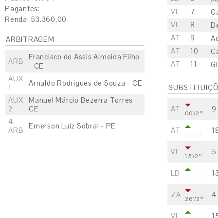
Pagantes:
VL
7
Ga
Renda: 53.360,00
VL
8
D
AT
9
A
ARBITRAGEM
AT
10
Ca
Francisco de Assis Almeida Filho
ARB
AT
11
G
- CE
AUX
Arnaldo Rodrigues de Souza - CE
1
SUBSTITUIÇ
AUX
Manuel Márcio Bezerra Torres -
2
CE
AT
9
00'/2º
4
Emerson Luiz Sobral - PE
ARB
AT
1
00'/2º
VL
5
15'/2º
LD
1
15'/2º
ZA
4
26'/2º
VL
1