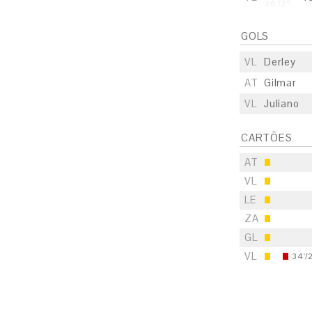
26'/2º
GOLS
VL
Derley
AT
Gilmar
VL
Juliano
CARTÕES
AT
VL
S
LE
E
ZA
GL
S
VL
34'/
E
S