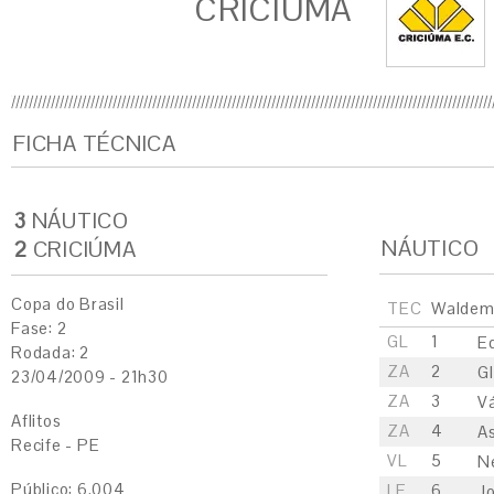
CRICIÚMA
FICHA TÉCNICA
3
NÁUTICO
NÁUTICO
2
CRICIÚMA
Copa do Brasil
TEC
Waldem
Fase: 2
GL
1
E
Rodada: 2
ZA
2
G
23/04/2009 - 21h30
ZA
3
V
Aflitos
ZA
4
As
Recife - PE
VL
5
Ne
Público: 6.004
LE
6
J