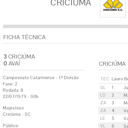
CRICIÚMA
FICHA TÉCNICA
3
CRICIÚMA
0
AVAÍ
CRICIÚMA
Campeonato Catarinense - 1ª Divisão
TEC
Lauro B
Fase: 2
GL
1
Ju
Rodada: 8
LD
2
M
22/07/1979 - 00h
ZA
3
M
Majestoso
ZA
4
V
Criciúma - SC
LE
5
Va
Público:
VL
6
S