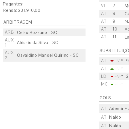
Pagantes:
VL
7
Mu
Renda: 231.910,00
AT
8
C
AT
9
N
ARBITRAGEM
AT
10
Ad
ARB
Celso Bozzano - SC
AT
11
L
AUX
Aléssio da Silva - SC
1
SUBSTITUIÇ
AUX
Osvaldino Manoel Quirino - SC
2
AT
9
--'/-º
AT
--'/-º
LD
2
--'/-º
MC
--'/-º
GOLS
AT
Ademir Pa
AT
Naldo
AT
Naldo