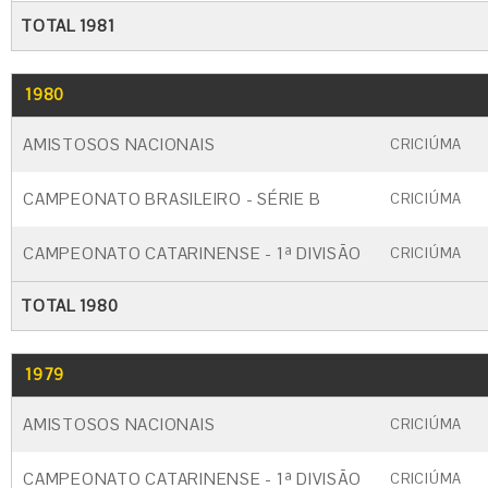
TOTAL 1981
1980
GO
CARTÃO AMARELO
CARTÃO VERM
AMISTOSOS NACIONAIS
CRICIÚMA
CAMPEONATO BRASILEIRO - SÉRIE B
CRICIÚMA
CAMPEONATO CATARINENSE - 1ª DIVISÃO
CRICIÚMA
TOTAL 1980
1979
GO
CARTÃO AMARELO
CARTÃO VERM
AMISTOSOS NACIONAIS
CRICIÚMA
CAMPEONATO CATARINENSE - 1ª DIVISÃO
CRICIÚMA