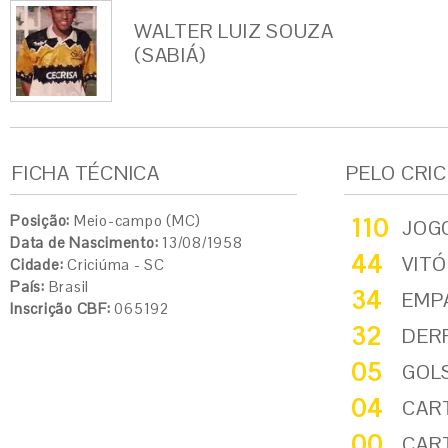
WALTER LUIZ SOUZA
(SABIÁ)
FICHA TÉCNICA
PELO CRI
Posição:
Meio-campo (MC)
110
JOG
Data de Nascimento:
13/08/1958
44
VITÓ
Cidade:
Criciúma - SC
País:
Brasil
34
EMP
Inscrição CBF:
065192
32
DER
05
GOL
04
CAR
00
CAR