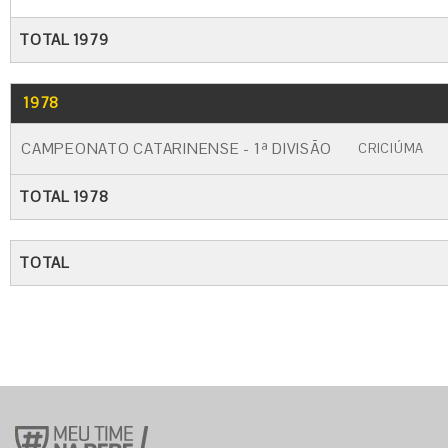
TOTAL 1979
1978
GO
CARTÃO AMARELO
CARTÃO VERM
CAMPEONATO CATARINENSE - 1ª DIVISÃO
CRICIÚMA
TOTAL 1978
TOTAL