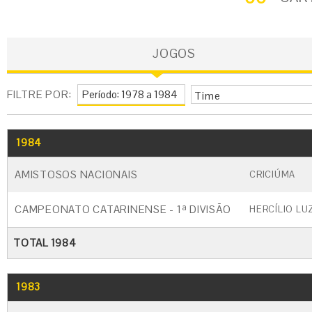
JOGOS
FILTRE POR:
Time
1984
GO
CARTÃO AMARELO
CARTÃO VERM
AMISTOSOS NACIONAIS
CRICIÚMA
CAMPEONATO CATARINENSE - 1ª DIVISÃO
HERCÍLIO LU
TOTAL 1984
1983
GO
CARTÃO AMARELO
CARTÃO VERM