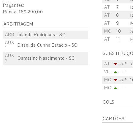
Pagantes:
AT
7
D
Renda: 169.290,00
AT
8
D
AT
9
M
ARBITRAGEM
MC
10
S
ARB
Iolando Rodrigues - SC
AT
11
F
AUX
Dirsei da Cunha Estácio - SC
1
SUBSTITUIÇ
AUX
Osmarino Nascimento - SC
2
AT
7
--'/-º
VL
--'/-º
MC
1
--'/-º
MC
--'/-º
GOLS
CARTÕES