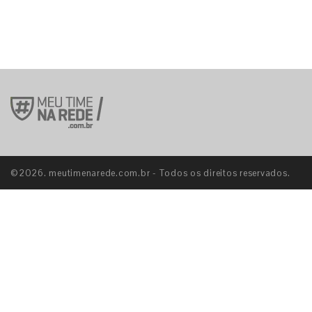
©2026. meutimenarede.com.br - Todos os direitos reservados.
S
E
S
E