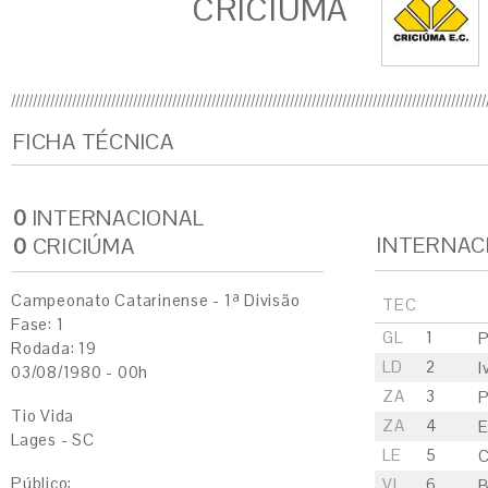
CRICIÚMA
FICHA TÉCNICA
0
INTERNACIONAL
INTERNAC
0
CRICIÚMA
Campeonato Catarinense - 1ª Divisão
TEC
Fase: 1
GL
1
P
Rodada: 19
LD
2
I
03/08/1980 - 00h
ZA
3
P
Tio Vida
ZA
4
E
Lages - SC
LE
5
C
Público:
VL
6
B