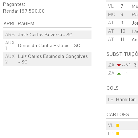
Pagantes:
VL
7
Mu
Renda: 167.590,00
MC
8
Pa
AT
9
Jo
ARBITRAGEM
AT
10
La
ARB
José Carlos Bezerra - SC
AT
11
An
AUX
Dirsei da Cunha Estácio - SC
1
SUBSTITUIÇ
AUX
Luiz Carlos Espíndola Gonçalves
2
- SC
ZA
3
--'/-º
ZA
--'/-º
GOLS
LE
Hamilton
CARTÕES
VL
LD