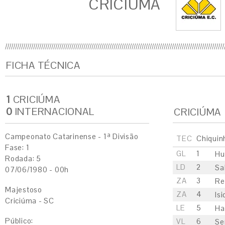
CRICIÚMA
FICHA TÉCNICA
1
CRICIÚMA
0
INTERNACIONAL
CRICIÚMA
Campeonato Catarinense - 1ª Divisão
TEC
Chiquin
Fase: 1
GL
1
Hu
Rodada: 5
LD
2
Sa
07/06/1980 - 00h
ZA
3
Re
Majestoso
ZA
4
Is
Criciúma - SC
LE
5
Ha
Público:
VL
6
Se