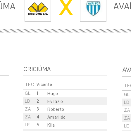
X
ÚMA
AVA
CRICIÚMA
AV
TEC
Vicente
TE
GL
1
Hugo
GL
LD
2
Evilázio
LD
ZA
3
Roberto
ZA
ZA
4
Amarildo
ZA
LE
5
Kila
LE