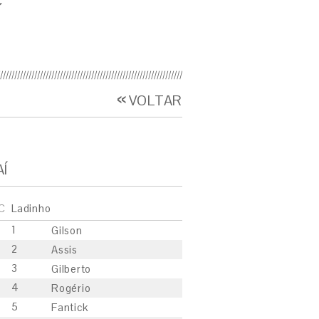
Í
VOLTAR
AÍ
C
Ladinho
1
Gilson
2
Assis
3
Gilberto
4
Rogério
5
Fantick