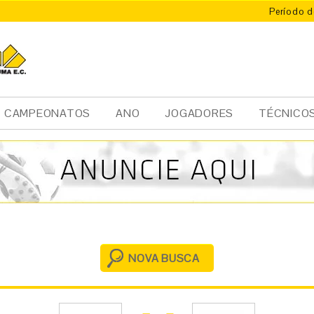
Período d
X
ÚMA
CAMPEONATOS
ANO
JOGADORES
TÉCNICO
NOVA BUSCA