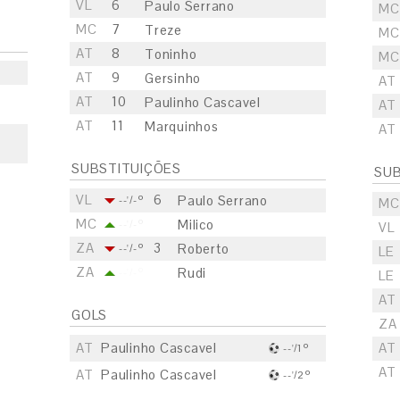
VL
6
Paulo Serrano
MC
MC
7
Treze
MC
AT
8
Toninho
MC
AT
9
Gersinho
AT
AT
10
Paulinho Cascavel
AT
AT
11
Marquinhos
AT
SUBSTITUIÇÕES
SUB
VL
6
Paulo Serrano
--'/-º
MC
MC
Milico
--'/-º
VL
ZA
3
Roberto
--'/-º
LE
ZA
Rudi
--'/-º
LE
AT
GOLS
ZA
AT
Paulinho Cascavel
AT
--'/1º
AT
AT
Paulinho Cascavel
--'/2º