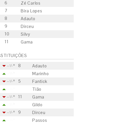
6
Zé Carlos
7
Bira Lopes
8
Adauto
9
Dirceu
10
Silvy
11
Gama
STITUIÇÕES
8
Adauto
--'/-º
Marinho
--'/-º
5
Fantick
--'/-º
Tião
--'/-º
11
Gama
--'/-º
Gildo
--'/-º
9
Dirceu
--'/-º
Passos
--'/-º