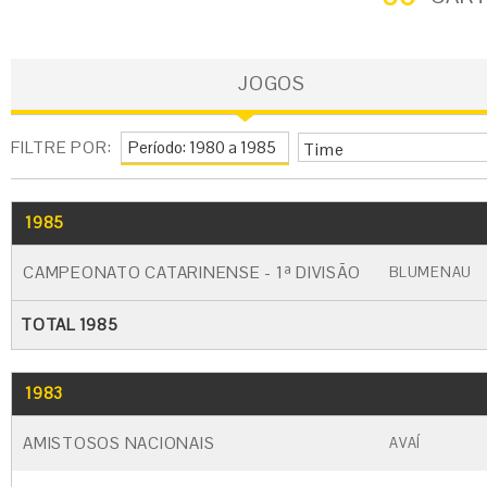
JOGOS
FILTRE POR:
Time
1985
GO
CARTÃO AMARELO
CARTÃO VERM
CAMPEONATO CATARINENSE - 1ª DIVISÃO
BLUMENAU
TOTAL 1985
1983
GO
CARTÃO AMARELO
CARTÃO VERM
AMISTOSOS NACIONAIS
AVAÍ