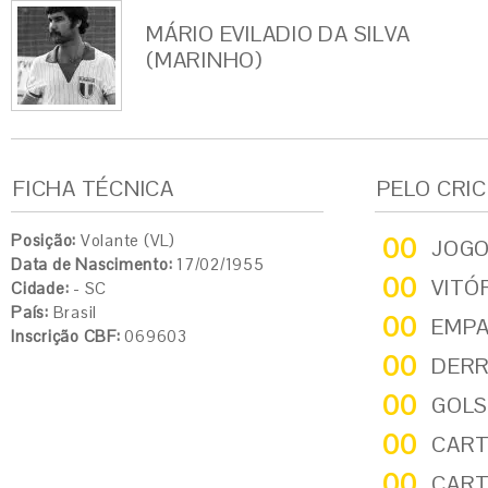
MÁRIO EVILADIO DA SILVA
(MARINHO)
FICHA TÉCNICA
PELO CRI
Posição:
Volante (VL)
00
JOG
Data de Nascimento:
17/02/1955
00
VITÓ
Cidade:
- SC
País:
Brasil
00
EMP
Inscrição CBF:
069603
00
DER
00
GOLS
00
CART
00
CART