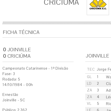
CRICIÚMA
FICHA TÉCNICA
0
JOINVILLE
JOINVILLE
0
CRICIÚMA
Campeonato Catarinense - 1ª Divisão
TEC
Jorge Fe
Fase: 3
GL
1
Wa
Rodada: 5
LD
2
Cl
14/10/1984 - 00h
ZA
3
Ad
Ernestão
ZA
4
Lé
Joinville - SC
VL
5
Ri
Público: 2.362
LE
6
Ja