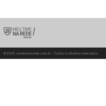
©2026. meutimenarede.com.br - Todos os direitos reservados.
S
E
S
E