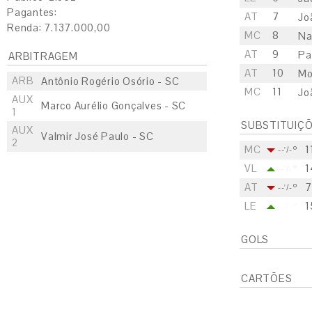
Pagantes:
AT
7
Jo
Renda: 7.137.000,00
MC
8
Na
AT
9
Pa
ARBITRAGEM
AT
10
Mo
ARB
Antônio Rogério Osório - SC
MC
11
Jo
AUX
Marco Aurélio Gonçalves - SC
1
SUBSTITUIÇ
AUX
Valmir José Paulo - SC
2
MC
1
--'/-º
VL
1
--'/-º
AT
7
--'/-º
LE
1
--'/-º
GOLS
CARTÕES