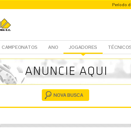
Período d
CAMPEONATOS
ANO
JOGADORES
TÉCNICO
Ini
cia
l
NOVA BUSCA