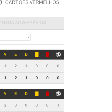
0
CARTÕES VERMELHOS
ONTRA ADVERSÁRIOS
V
E
D
1
2
1
0
0
0
1
2
1
0
0
0
V
E
D
2
0
0
0
0
1