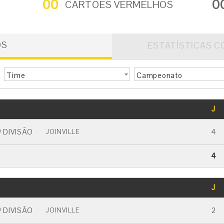
00
0
CARTÕES VERMELHOS
OS
ESTATÍSTICAS C
Time
Campeonato
GOLS
J
CARTÃO AMARELO
CARTÃO VERMELHO
 DIVISÃO
4
JOINVILLE
4
GOLS
J
CARTÃO AMARELO
CARTÃO VERMELHO
 DIVISÃO
2
JOINVILLE