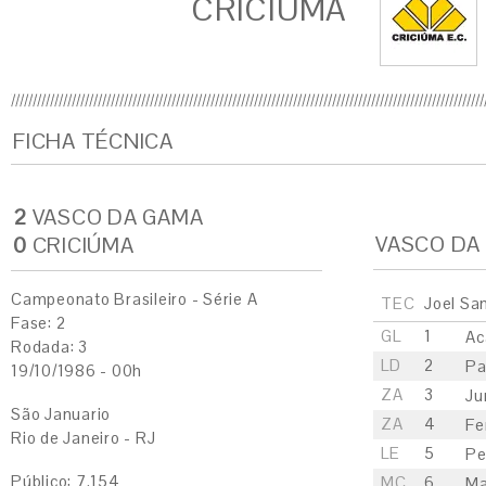
CRICIÚMA
FICHA TÉCNICA
2
VASCO DA GAMA
VASCO DA
0
CRICIÚMA
Campeonato Brasileiro - Série A
TEC
Joel Sa
Fase: 2
GL
1
Ac
Rodada: 3
LD
2
Pa
19/10/1986 - 00h
ZA
3
Ju
São Januario
ZA
4
Fe
Rio de Janeiro - RJ
LE
5
Pe
Público: 7.154
MC
6
Ma