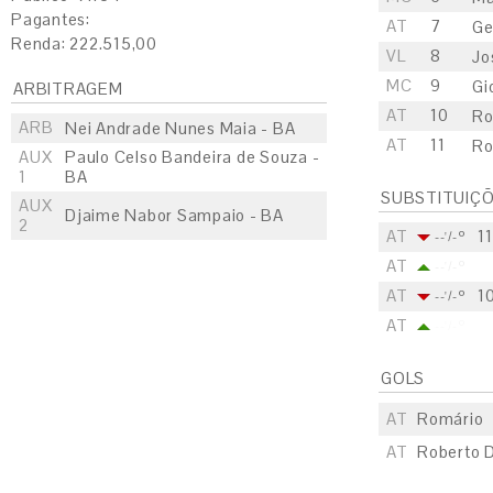
Pagantes:
AT
7
Ge
Renda: 222.515,00
VL
8
Jo
MC
9
Gi
ARBITRAGEM
AT
10
Ro
ARB
Nei Andrade Nunes Maia - BA
AT
11
Ro
AUX
Paulo Celso Bandeira de Souza -
1
BA
SUBSTITUIÇ
AUX
Djaime Nabor Sampaio - BA
2
AT
11
--'/-º
AT
--'/-º
AT
1
--'/-º
AT
--'/-º
GOLS
AT
Romário
AT
Roberto 