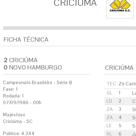
CRICIÚMA
FICHA TÉCNICA
2
CRICIÚMA
0
NOVO HAMBURGO
CRICIÚMA
Campeonato Brasileiro - Série B
TEC
Zé Carl
Fase: 1
GL
1
L
Rodada: 1
LD
2
C
07/09/1986 - 00h
ZA
3
S
Majestoso
ZA
4
S
Criciúma - SC
LE
5
S
Público: 4.344
VL
6
J