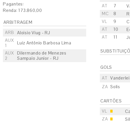
Pagantes:
AT
7
V
Renda: 173.860,00
MC
8
R
VL
9
C
ARBITRAGEM
AT
10
E
ARB
Aloisio Viug - RJ
AT
11
J
AUX
Luiz Antônio Barbosa Lima
1
SUBSTITUIÇ
AUX
Dilermando de Menezes
2
Sampaio Junior - RJ
GOLS
AT
Vanderlei
ZA
Solis
CARTÕES
VL
Ca
ZA
Si