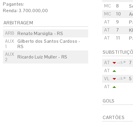
Pagantes:
MC
8
S
Renda: 3.700.000,00
MC
10
A
AT
9
P
ARBITRAGEM
AT
7
K
ARB
Renato Marsiglia - RS
AT
11
P
AUX
Gilberto dos Santos Cardoso -
1
RS
SUBSTITUIÇ
AUX
Ricardo Luiz Muller - RS
2
AT
7
--'/-º
AT
--'/-º
VL
5
--'/-º
AT
--'/-º
GOLS
CARTÕES