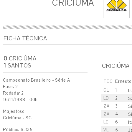
CRICIÚMA
FICHA TÉCNICA
0
CRICIÚMA
1
SANTOS
CRICIÚMA
Campeonato Brasileiro - Série A
TEC
Ernesto
Fase: 2
GL
1
L
Rodada: 2
LD
2
S
16/11/1988 - 00h
ZA
3
S
Majestoso
ZA
4
S
Criciúma - SC
LE
6
It
Público: 6.335
VL
5
J