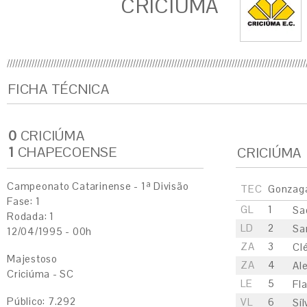
CRICIÚMA
FICHA TÉCNICA
0
CRICIÚMA
1
CHAPECOENSE
CRICIÚMA
Campeonato Catarinense - 1ª Divisão
TEC
Gonzaga 
Fase: 1
GL
1
Sa
Rodada: 1
LD
2
Sa
12/04/1995 - 00h
ZA
3
Cl
Majestoso
ZA
4
Al
Criciúma - SC
LE
5
Fl
Público: 7.292
VL
6
Síl