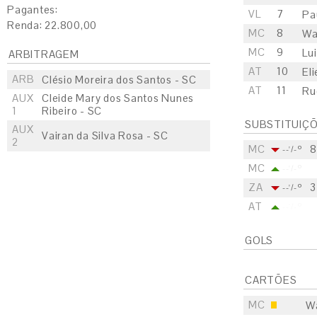
Pagantes:
VL
7
Pa
Renda: 22.800,00
MC
8
Wa
MC
9
Lui
ARBITRAGEM
AT
10
Eli
ARB
Clésio Moreira dos Santos - SC
AT
11
Ru
AUX
Cleide Mary dos Santos Nunes
1
Ribeiro - SC
SUBSTITUIÇ
AUX
Vairan da Silva Rosa - SC
2
MC
8
--'/-º
MC
--'/-º
ZA
3
--'/-º
AT
--'/-º
GOLS
CARTÕES
MC
W