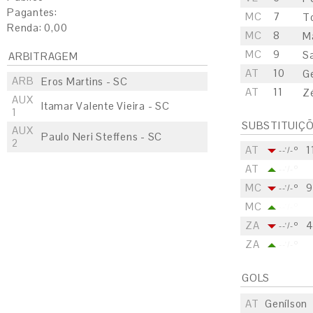
Pagantes:
MC
7
T
Renda: 0,00
MC
8
M
MC
9
S
ARBITRAGEM
AT
10
G
ARB
Eros Martins - SC
AT
11
Z
AUX
Itamar Valente Vieira - SC
1
SUBSTITUIÇ
AUX
Paulo Neri Steffens - SC
2
AT
1
--'/-º
AT
--'/-º
MC
9
--'/-º
MC
--'/-º
ZA
--'/-º
ZA
--'/-º
GOLS
AT
Genílson