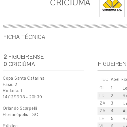
CRICIÚMA
FICHA TÉCNICA
2
FIGUEIRENSE
FIGUEIRE
0
CRICIÚMA
Copa Santa Catarina
TEC
Abel Rib
Fase: 2
GL
1
L
Rodada: 1
LD
2
R
14/12/1998 - 20h30
ZA
3
D
Orlando Scarpelli
ZA
4
A
Florianópolis - SC
LE
5
R
Público:
VL
6
Pe