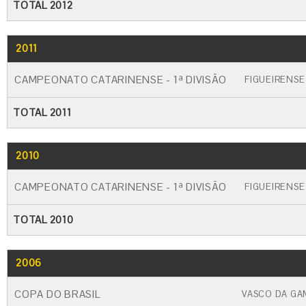
TOTAL 2012
2011
GO
CARTÃO AMARELO
CARTÃO VERM
CAMPEONATO CATARINENSE - 1ª DIVISÃO
FIGUEIRENSE
TOTAL 2011
2010
GO
CARTÃO AMARELO
CARTÃO VERM
CAMPEONATO CATARINENSE - 1ª DIVISÃO
FIGUEIRENSE
TOTAL 2010
2006
GO
CARTÃO AMARELO
CARTÃO VERME
COPA DO BRASIL
VASCO DA GA