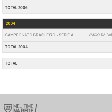
TOTAL 2006
2004
GO
CARTÃO AMARELO
CARTÃO VERME
CAMPEONATO BRASILEIRO - SÉRIE A
VASCO DA GA
TOTAL 2004
TOTAL