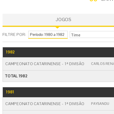
JOGOS
FILTRE POR:
Time
1982
GO
CARTÃO AMARELO
CARTÃO VERM
CAMPEONATO CATARINENSE - 1ª DIVISÃO
CARLOS REN
TOTAL 1982
1981
GO
CARTÃO AMARELO
CARTÃO VERM
CAMPEONATO CATARINENSE - 1ª DIVISÃO
PAYSANDU