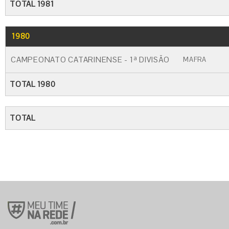
TOTAL 1981
1980
GO
CARTÃO AMARELO
CARTÃO VERM
CAMPEONATO CATARINENSE - 1ª DIVISÃO
MAFRA
TOTAL 1980
TOTAL