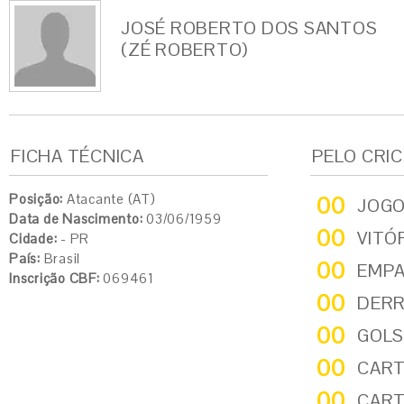
JOSÉ ROBERTO DOS SANTOS
(ZÉ ROBERTO)
FICHA TÉCNICA
PELO CRI
Posição:
Atacante (AT)
00
JOG
Data de Nascimento:
03/06/1959
00
VITÓ
Cidade:
- PR
País:
Brasil
00
EMP
Inscrição CBF:
069461
00
DER
00
GOLS
00
CART
00
CART