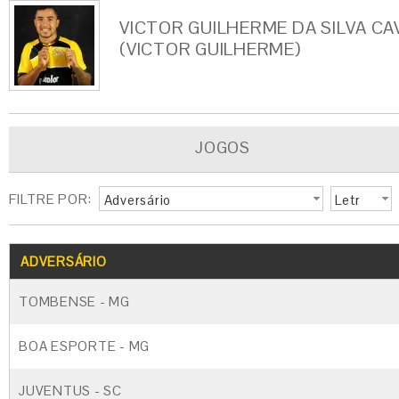
VICTOR GUILHERME DA SILVA C
(VICTOR GUILHERME)
JOGOS
FILTRE POR:
Adversário
Letr
a
G
CARTÃO AMARELO
CARTÃO VERM
ADVERSÁRIO
TOMBENSE - MG
BOA ESPORTE - MG
JUVENTUS - SC