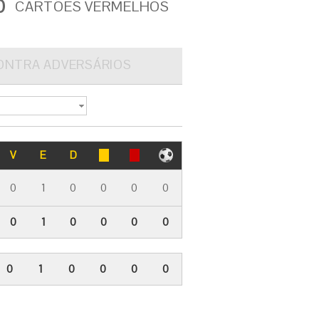
0
CARTÕES VERMELHOS
ONTRA ADVERSÁRIOS
V
E
D
0
1
0
0
0
0
0
1
0
0
0
0
0
1
0
0
0
0