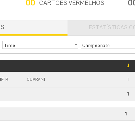
00
0
CARTÕES VERMELHOS
OS
ESTATÍSTICAS C
Time
Campeonato
GOLS
J
CARTÃO AMARELO
CARTÃO VERMELHO
IE B
1
GUARANI
1
1