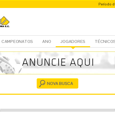
Período d
CAMPEONATOS
ANO
JOGADORES
TÉCNICO
Ini
cia
l
NOVA BUSCA