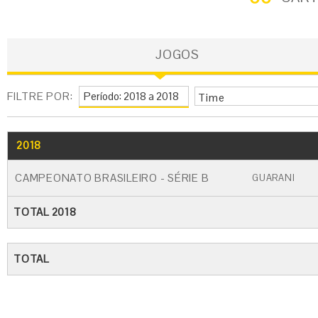
JOGOS
FILTRE POR:
Time
2018
GO
CARTÃO AMARELO
CARTÃO VERME
CAMPEONATO BRASILEIRO - SÉRIE B
GUARANI
TOTAL 2018
TOTAL