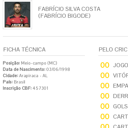
FABRÍCIO SILVA COSTA
(FABRÍCIO BIGODE)
FICHA TÉCNICA
PELO CRI
Posição:
Meio-campo (MC)
00
JOG
Data de Nascimento:
03/06/1998
00
VITÓ
Cidade:
Arapiraca - AL
País:
Brasil
00
EMP
Inscrição CBF:
457301
00
DER
00
GOLS
00
CART
00
CART