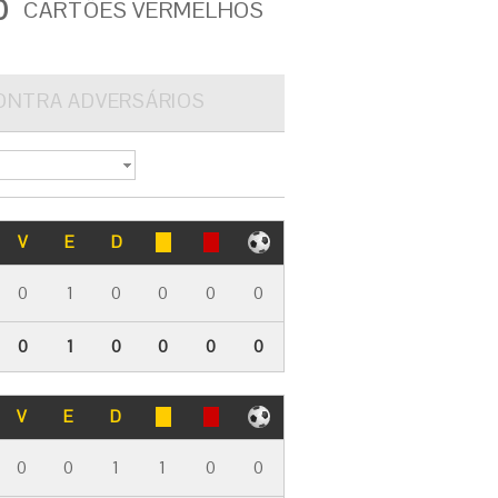
0
CARTÕES VERMELHOS
ONTRA ADVERSÁRIOS
V
E
D
0
1
0
0
0
0
0
1
0
0
0
0
V
E
D
0
0
1
1
0
0