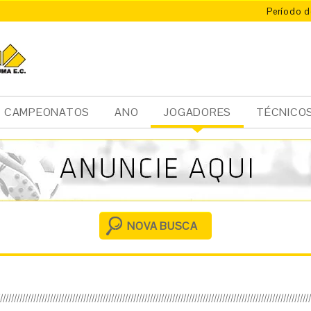
Período d
CAMPEONATOS
ANO
JOGADORES
TÉCNICO
Ini
cia
l
NOVA BUSCA