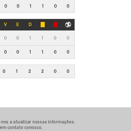
0
0
1
1
0
0
V
E
D
0
0
1
1
0
0
0
0
1
1
0
0
0
1
2
2
0
0
-nos a atualizar nossas informações.
 em contato conosco.