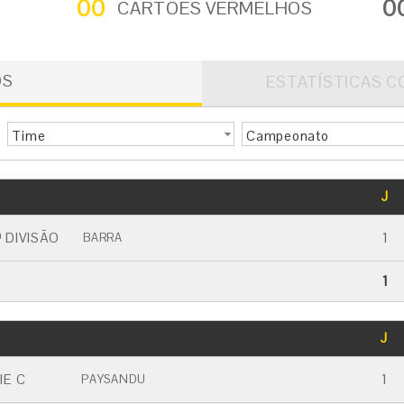
00
0
CARTÕES VERMELHOS
OS
ESTATÍSTICAS C
Time
Campeonato
GOLS
J
CARTÃO AMARELO
CARTÃO VERMELHO
 DIVISÃO
1
BARRA
1
GOLS
J
CARTÃO AMARELO
CARTÃO VERMELHO
IE C
1
PAYSANDU