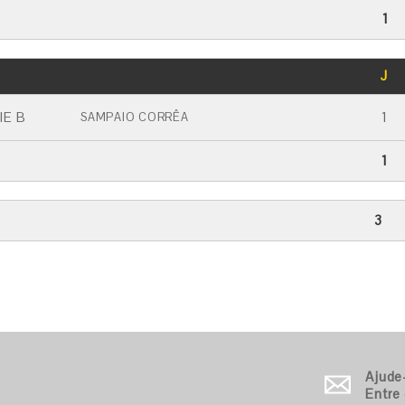
1
GOLS
J
CARTÃO AMARELO
CARTÃO VERMELHO
IE B
1
SAMPAIO CORRÊA
1
3
Ajude
Entre