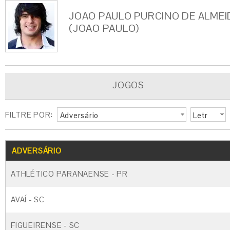
JOAO PAULO PURCINO DE ALMEI
(JOAO PAULO)
JOGOS
FILTRE POR:
Adversário
Letr
a
G
CARTÃO AMARELO
CARTÃO VERM
ADVERSÁRIO
ATHLÉTICO PARANAENSE - PR
AVAÍ - SC
FIGUEIRENSE - SC