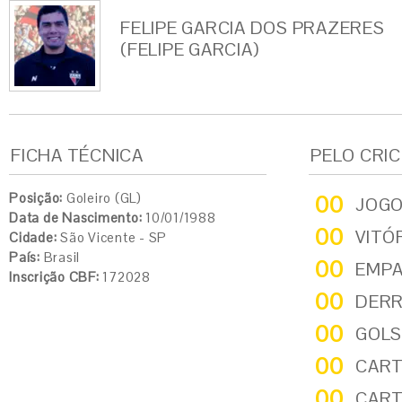
FELIPE GARCIA DOS PRAZERES
(FELIPE GARCIA)
FICHA TÉCNICA
PELO CRI
Posição:
Goleiro (GL)
00
JOG
Data de Nascimento:
10/01/1988
00
VITÓ
Cidade:
São Vicente - SP
País:
Brasil
00
EMP
Inscrição CBF:
172028
00
DER
00
GOLS
00
CART
00
CART