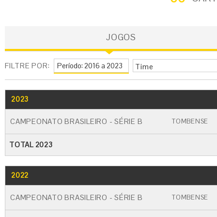
JOGOS
FILTRE POR:
Time
2023
GO
CARTÃO AMARELO
CARTÃO VERME
CAMPEONATO BRASILEIRO - SÉRIE B
TOMBENSE
TOTAL 2023
2022
GO
CARTÃO AMARELO
CARTÃO VERME
CAMPEONATO BRASILEIRO - SÉRIE B
TOMBENSE