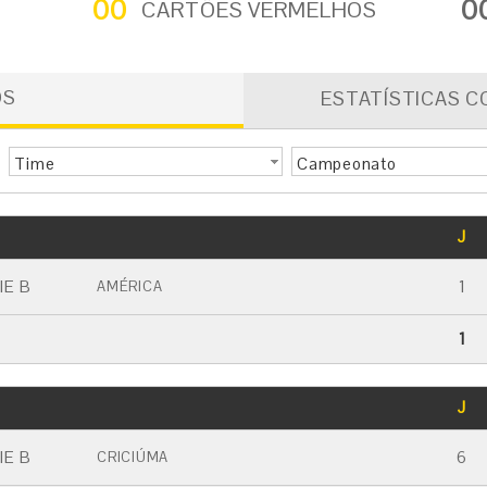
00
0
CARTÕES VERMELHOS
OS
ESTATÍSTICAS C
Time
Campeonato
GOLS
J
CARTÃO AMARELO
CARTÃO VERMELHO
IE B
1
AMÉRICA
1
GOLS
J
CARTÃO AMARELO
CARTÃO VERMELHO
IE B
6
CRICIÚMA