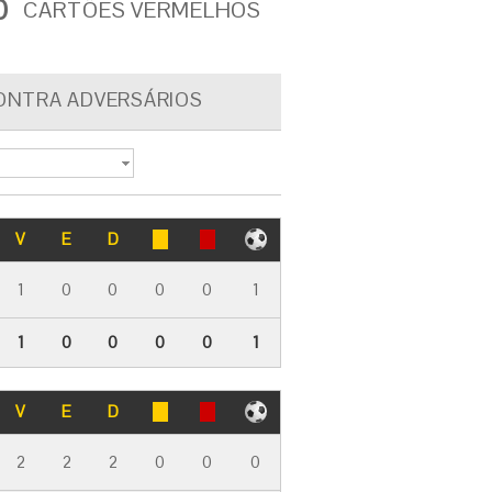
0
CARTÕES VERMELHOS
ONTRA ADVERSÁRIOS
V
E
D
1
0
0
0
0
1
1
0
0
0
0
1
V
E
D
2
2
2
0
0
0