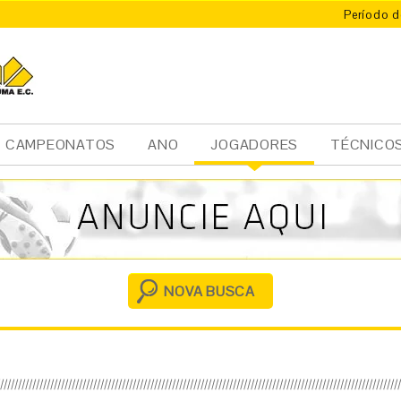
Período d
CAMPEONATOS
ANO
JOGADORES
TÉCNICO
Ini
cia
l
NOVA BUSCA