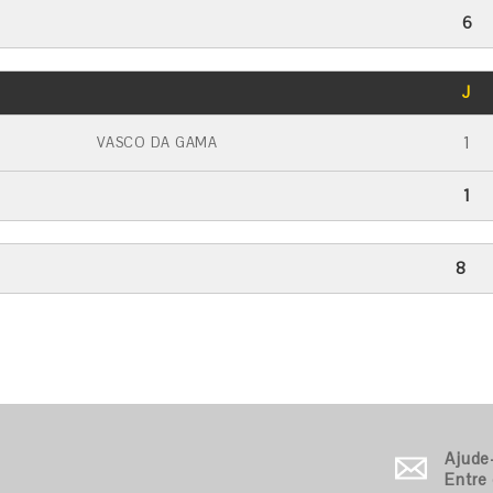
6
GOLS
J
CARTÃO AMARELO
CARTÃO VERMELHO
1
VASCO DA GAMA
1
8
Ajude
Entre