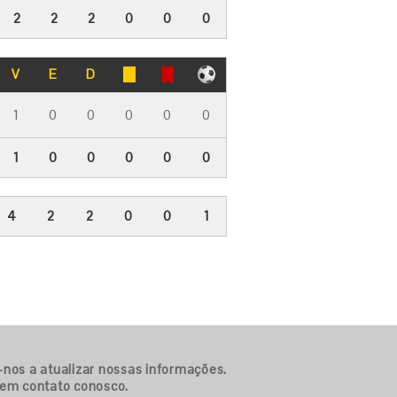
2
2
2
0
0
0
V
E
D
1
0
0
0
0
0
1
0
0
0
0
0
4
2
2
0
0
1
-nos a atualizar nossas informações.
 em contato conosco.