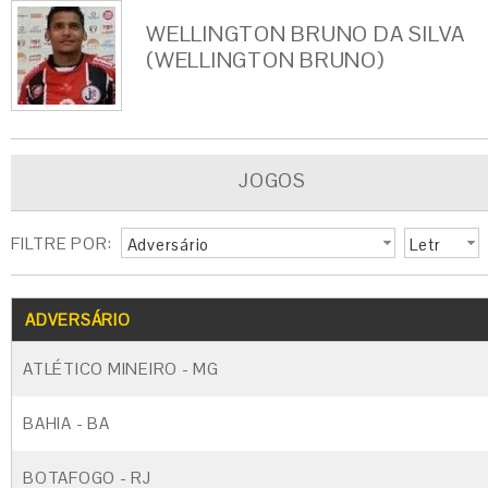
WELLINGTON BRUNO DA SILVA
(WELLINGTON BRUNO)
JOGOS
FILTRE POR:
Adversário
Letr
a
G
CARTÃO AMARELO
CARTÃO VERM
ADVERSÁRIO
ATLÉTICO MINEIRO - MG
BAHIA - BA
BOTAFOGO - RJ