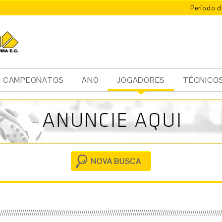
Período d
CAMPEONATOS
ANO
JOGADORES
TÉCNICO
Ini
cia
l
NOVA BUSCA