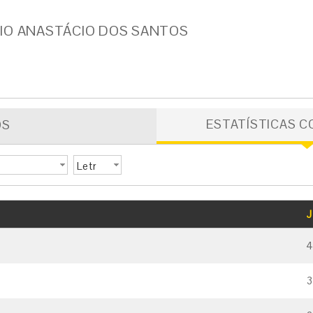
IO ANASTÁCIO DOS SANTOS
ESTATÍSTICAS C
OS
Letr
a
GOLS
CARTÃO AMARELO
CARTÃO VERMELHO
J
3