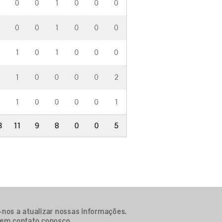
0
0
1
0
0
0
0
0
1
0
0
0
1
0
1
0
0
0
1
0
0
0
0
2
1
0
0
0
0
1
8
11
9
8
0
0
5
-nos a atualizar nossas informações.
 em contato conosco.