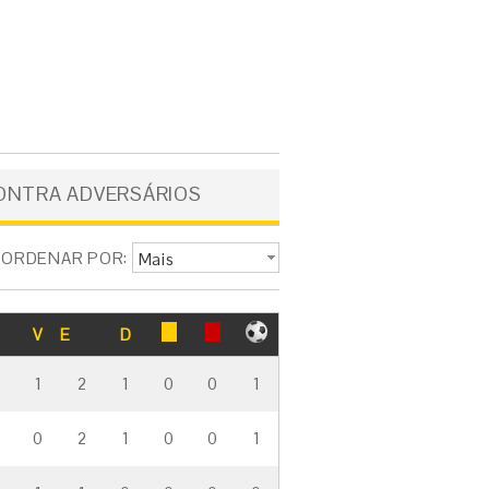
ONTRA ADVERSÁRIOS
ORDENAR POR:
Mais
empates
V
E
D
4
1
2
1
0
0
1
0
2
1
0
0
1