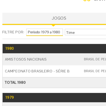
JOGOS
FILTRE POR:
Time
1980
GO
CARTÃO AMARELO
CARTÃO VERME
AMISTOSOS NACIONAIS
BRASIL DE PE
CAMPEONATO BRASILEIRO - SÉRIE B
BRASIL DE PE
TOTAL 1980
1979
GO
CARTÃO AMARELO
CARTÃO VERME