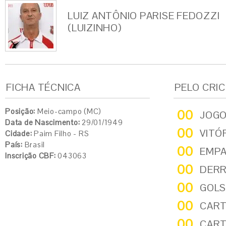
LUIZ ANTÔNIO PARISE FEDOZZI
(LUIZINHO)
FICHA TÉCNICA
PELO CRI
Posição:
Meio-campo (MC)
00
JOG
Data de Nascimento:
29/01/1949
00
VITÓ
Cidade:
Paim Filho - RS
País:
Brasil
00
EMP
Inscrição CBF:
043063
00
DER
00
GOLS
00
CART
00
CART