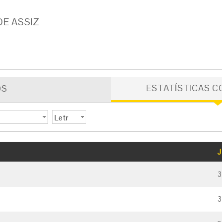
DE ASSIZ
ESTATÍSTICAS C
OS
Letr
a
GOLS
CARTÃO AMARELO
CARTÃO VERMELHO
J
3
3