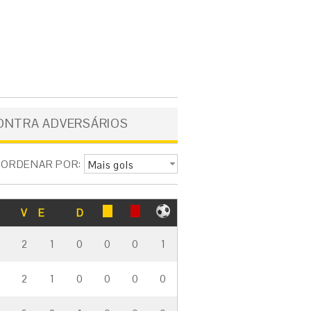
ONTRA ADVERSÁRIOS
ORDENAR POR:
Mais gols
V
E
D
2
1
0
0
0
1
2
1
0
0
0
0