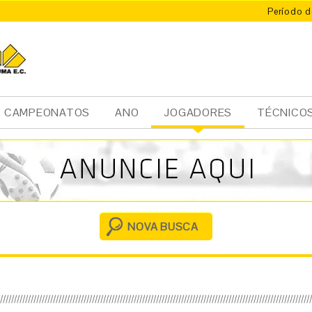
Período d
CAMPEONATOS
ANO
JOGADORES
TÉCNICO
Ini
cia
l
NOVA BUSCA