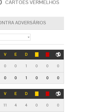
0
CARTÕES VERMELHOS
ONTRA ADVERSÁRIOS
V
E
D
0
0
1
0
0
0
0
0
1
0
0
0
V
E
D
11
4
4
0
0
0