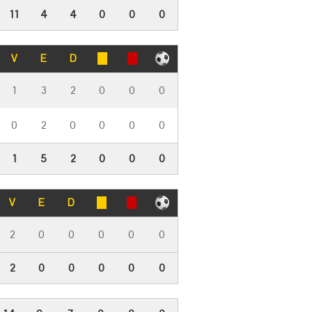
11
4
4
0
0
0
V
E
D
1
3
2
0
0
0
0
2
0
0
0
0
1
5
2
0
0
0
V
E
D
2
0
0
0
0
0
2
0
0
0
0
0