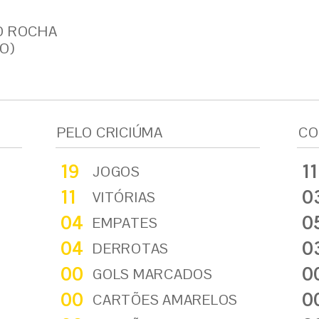
O ROCHA
O)
PELO CRICIÚMA
CO
19
11
JOGOS
11
0
VITÓRIAS
04
0
EMPATES
04
0
DERROTAS
00
0
GOLS MARCADOS
00
0
CARTÕES AMARELOS