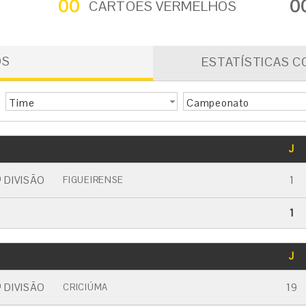
00
0
CARTÕES VERMELHOS
OS
ESTATÍSTICAS C
Time
Campeonato
GOLS
J
CARTÃO AMARELO
CARTÃO VERMELHO
 DIVISÃO
1
FIGUEIRENSE
1
GOLS
J
CARTÃO AMARELO
CARTÃO VERMELHO
 DIVISÃO
19
CRICIÚMA