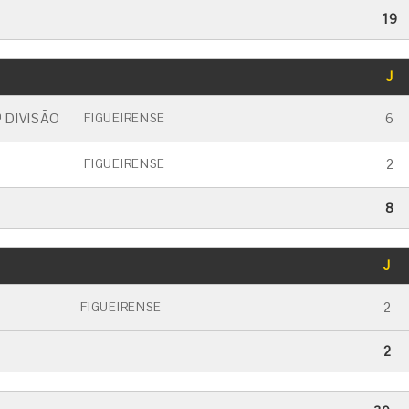
19
GOLS
J
CARTÃO AMARELO
CARTÃO VERMELHO
 DIVISÃO
6
FIGUEIRENSE
2
FIGUEIRENSE
8
GOLS
J
CARTÃO AMARELO
CARTÃO VERMELHO
2
FIGUEIRENSE
2