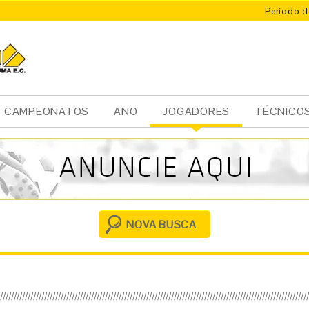
Período d
CAMPEONATOS
ANO
JOGADORES
TÉCNICO
Ini
cia
l
NOVA BUSCA