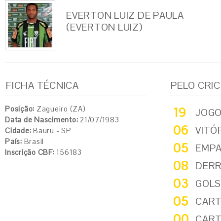
EVERTON LUIZ DE PAULA
(EVERTON LUIZ)
FICHA TÉCNICA
PELO CRI
Posição:
Zagueiro (ZA)
19
JOG
Data de Nascimento:
21/07/1983
06
VITÓ
Cidade:
Bauru - SP
País:
Brasil
05
EMP
Inscrição CBF:
156183
08
DER
03
GOLS
05
CART
00
CART