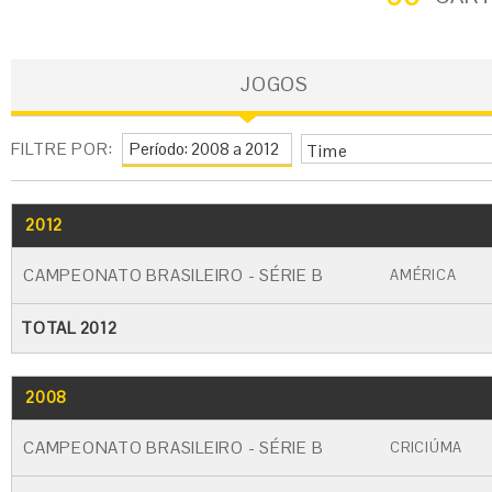
JOGOS
FILTRE POR:
Time
2012
GO
CARTÃO AMARELO
CARTÃO VERME
CAMPEONATO BRASILEIRO - SÉRIE B
AMÉRICA
TOTAL 2012
2008
GO
CARTÃO AMARELO
CARTÃO VERME
CAMPEONATO BRASILEIRO - SÉRIE B
CRICIÚMA