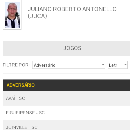
JULIANO ROBERTO ANTONELLO
(JUCA)
JOGOS
FILTRE POR:
Adversário
Letr
a
G
CARTÃO AMARELO
CARTÃO VERM
ADVERSÁRIO
AVAÍ - SC
FIGUEIRENSE - SC
JOINVILLE - SC