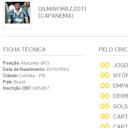
GILMAR MAZZOTI
(CAPANEMA)
FICHA TÉCNICA
PELO CRI
Posição:
Atacante (AT)
00
JOG
Data de Nascimento:
26/10/1962
00
VITÓ
Cidade:
Curitiba - PR
País:
Brasil
00
EMP
Inscrição CBF:
085067
00
DER
00
GOLS
00
CART
00
CART