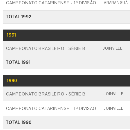
CAMPEONATO CATARINENSE - 1ª DIVISÃO
ARARANGUÃ
TOTAL 1992
1991
GO
CARTÃO AMARELO
CARTÃO VERME
CAMPEONATO BRASILEIRO - SÉRIE B
JOINVILLE
TOTAL 1991
1990
GO
CARTÃO AMARELO
CARTÃO VERM
CAMPEONATO BRASILEIRO - SÉRIE B
JOINVILLE
CAMPEONATO CATARINENSE - 1ª DIVISÃO
JOINVILLE
TOTAL 1990