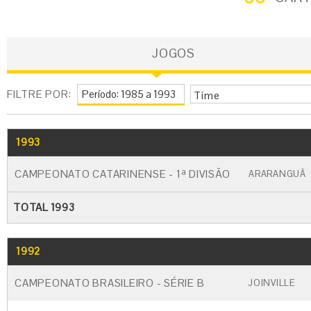
JOGOS
FILTRE POR:
Time
1993
GO
CARTÃO AMARELO
CARTÃO VERM
CAMPEONATO CATARINENSE - 1ª DIVISÃO
ARARANGUÃ
TOTAL 1993
1992
GO
CARTÃO AMARELO
CARTÃO VERM
CAMPEONATO BRASILEIRO - SÉRIE B
JOINVILLE