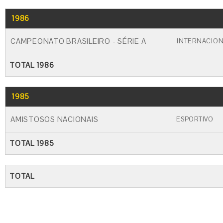
1986
GO
CARTÃO AMARELO
CARTÃO VERME
CAMPEONATO BRASILEIRO - SÉRIE A
INTERNACIO
TOTAL 1986
1985
GO
CARTÃO AMARELO
CARTÃO VERME
AMISTOSOS NACIONAIS
ESPORTIVO
TOTAL 1985
TOTAL