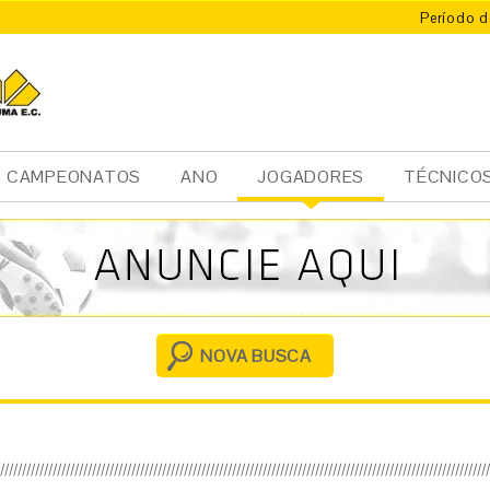
Período d
CAMPEONATOS
ANO
JOGADORES
TÉCNICO
Ini
cia
l
NOVA BUSCA