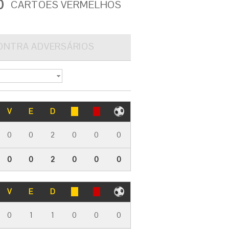
0
CARTÕES VERMELHOS
ONTRA ADVERSÁRIOS
V
E
D
0
0
2
0
0
0
0
0
2
0
0
0
V
E
D
0
1
1
0
0
0