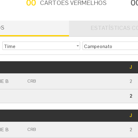
00
0
CARTÕES VERMELHOS
OS
ESTATÍSTICAS C
Time
Campeonato
GOLS
J
CARTÃO AMARELO
CARTÃO VERMELHO
IE B
2
CRB
2
GOLS
J
CARTÃO AMARELO
CARTÃO VERMELHO
IE B
2
CRB