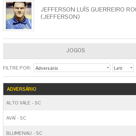
JEFFERSON LUÍS GUERREIRO R
(JEFFERSON)
JOGOS
FILTRE POR:
Adversário
Letr
a
G
CARTÃO AMARELO
CARTÃO VERM
ADVERSÁRIO
ALTO VALE - SC
AVAÍ - SC
BLUMENAU - SC