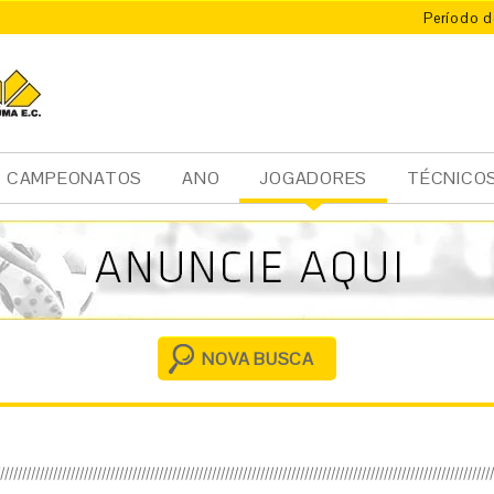
Período d
CAMPEONATOS
ANO
JOGADORES
TÉCNICO
Ini
cia
l
NOVA BUSCA