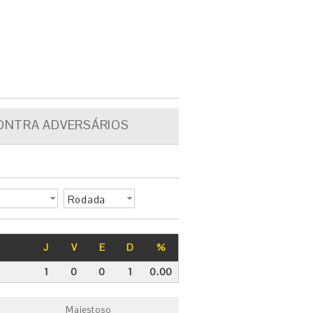
ONTRA ADVERSÁRIOS
Rodada
J
V
E
D
%
1
0
0
1
0.00
Majestoso