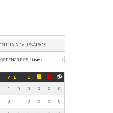
ONTRA ADVERSÁRIOS
ORDENAR POR:
Nome
V
E
D
1
0
0
0
0
0
0
1
0
0
0
0