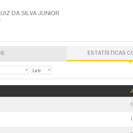
UIZ DA SILVA JUNIOR
)
ESTATÍSTICAS C
OS
Letr
a
GOLS
CARTÃO AMARELO
CARTÃO VERMELHO
J
1
1