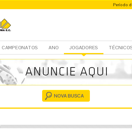
Período d
CAMPEONATOS
ANO
JOGADORES
TÉCNICO
Ini
cia
l
NOVA BUSCA