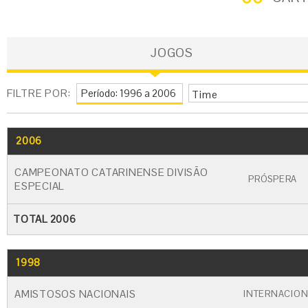
JOGOS
FILTRE POR:
Time
2006
GO
CARTÃO AMARELO
CARTÃO VERM
CAMPEONATO CATARINENSE DIVISÃO
PRÓSPERA
ESPECIAL
TOTAL 2006
1998
GO
CARTÃO AMARELO
CARTÃO VERME
AMISTOSOS NACIONAIS
INTERNACION