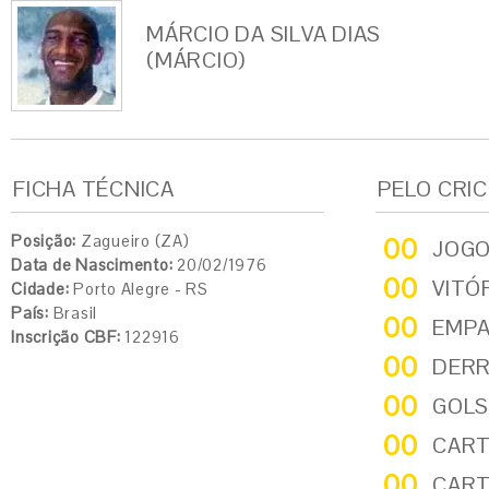
MÁRCIO DA SILVA DIAS
(MÁRCIO)
FICHA TÉCNICA
PELO CRI
Posição:
Zagueiro (ZA)
00
JOG
Data de Nascimento:
20/02/1976
00
VITÓ
Cidade:
Porto Alegre - RS
País:
Brasil
00
EMP
Inscrição CBF:
122916
00
DER
00
GOLS
00
CART
00
CART