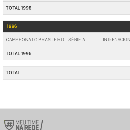
TOTAL 1998
1996
GO
CARTÃO AMARELO
CARTÃO VERME
CAMPEONATO BRASILEIRO - SÉRIE A
INTERNACIO
TOTAL 1996
TOTAL