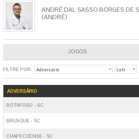
ANDRÉ DAL SASSO BORGES DE 
(ANDRÉ)
JOGOS
FILTRE POR:
Adversário
Letr
a
G
CARTÃO AMARELO
CARTÃO VERM
ADVERSÁRIO
BOTAFOGO - SC
BRUSQUE - SC
CHAPECOENSE - SC