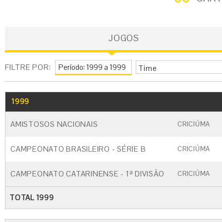
JOGOS
FILTRE POR:
Time
1999
GO
CARTÃO AMARELO
CARTÃO VERM
AMISTOSOS NACIONAIS
CRICIÚMA
CAMPEONATO BRASILEIRO - SÉRIE B
CRICIÚMA
CAMPEONATO CATARINENSE - 1ª DIVISÃO
CRICIÚMA
TOTAL 1999