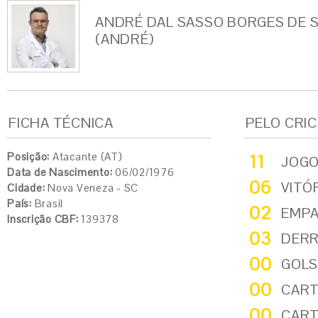
ANDRÉ DAL SASSO BORGES DE 
(ANDRÉ)
FICHA TÉCNICA
PELO CRI
Posição:
Atacante (AT)
11
JOG
Data de Nascimento:
06/02/1976
06
VITÓ
Cidade:
Nova Veneza - SC
País:
Brasil
02
EMP
Inscrição CBF:
139378
03
DER
00
GOLS
00
CART
00
CART