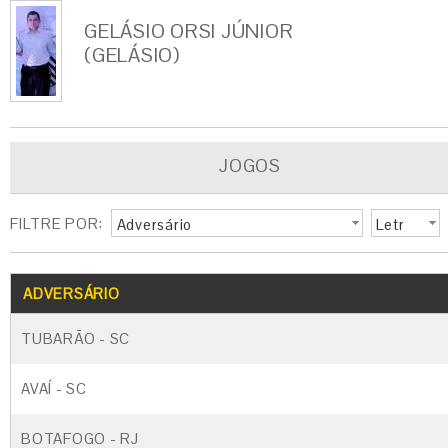
GELÁSIO ORSI JÚNIOR
(GELÁSIO)
JOGOS
FILTRE POR:
Adversário
Letr
a
G
CARTÃO AMARELO
CARTÃO VERM
ADVERSÁRIO
TUBARÃO - SC
AVAÍ - SC
BOTAFOGO - RJ