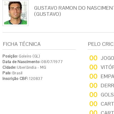
GUSTAVO RAMON DO NASCIMEN
(GUSTAVO)
FICHA TÉCNICA
PELO CRI
Posição:
Goleiro (GL)
00
JOG
Data de Nascimento:
08/07/1977
00
VITÓ
Cidade:
Uberlândia - MG
País:
Brasil
00
EMP
Inscrição CBF:
120837
00
DER
00
GOLS
00
CART
00
CART