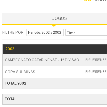
JOGOS
FILTRE POR:
Time
2002
GO
CARTÃO AMARELO
CARTÃO VERM
CAMPEONATO CATARINENSE - 1ª DIVISÃO
FIGUEIRENSE
COPA SUL MINAS
FIGUEIRENSE
TOTAL 2002
TOTAL