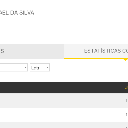
EL DA SILVA
ESTATÍSTICAS C
OS
Letr
a
GOLS
CARTÃO AMARELO
CARTÃO VERMELHO
J
1
1