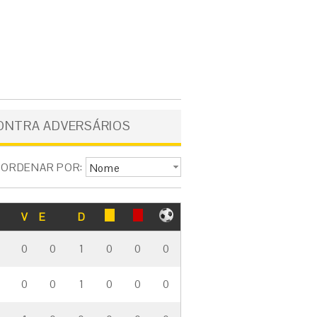
ONTRA ADVERSÁRIOS
ORDENAR POR:
Nome
V
E
D
0
0
1
0
0
0
0
0
1
0
0
0