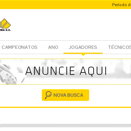
Período d
CAMPEONATOS
ANO
JOGADORES
TÉCNICO
Ini
cia
l
NOVA BUSCA