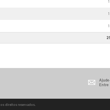
1
1
1
2
Ajude
Entre
s direitos reservados.