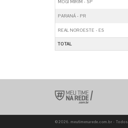
MOGI MIRIM - SP
PARANÁ - PR
REAL NOROESTE - ES
TOTAL
©2026. meutimenarede.com.br - Todos o