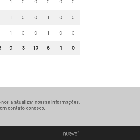
1
0
0
0
0
0
1
0
0
1
0
0
1
0
0
1
0
0
5
9
3
13
6
1
0
-nos a atualizar nossas informações.
 em contato conosco.