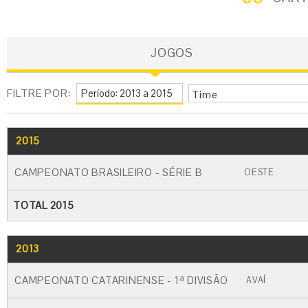
JOGOS
FILTRE POR:
Time
2015
GO
CARTÃO AMARELO
CARTÃO VERME
CAMPEONATO BRASILEIRO - SÉRIE B
OESTE
TOTAL 2015
2013
GO
CARTÃO AMARELO
CARTÃO VERM
CAMPEONATO CATARINENSE - 1ª DIVISÃO
AVAÍ