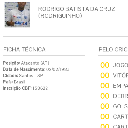
RODRIGO BATISTA DA CRUZ
(RODRIGUINHO)
FICHA TÉCNICA
PELO CRI
Posição:
Atacante (AT)
00
JOG
Data de Nascimento:
02/02/1983
00
VITÓ
Cidade:
Santos - SP
País:
Brasil
00
EMP
Inscrição CBF:
158622
00
DER
00
GOLS
00
CART
00
CART