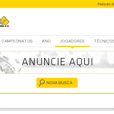
Período d
CAMPEONATOS
ANO
JOGADORES
TÉCNICO
Ini
cia
l
NOVA BUSCA