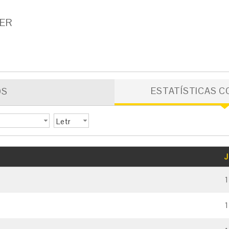
GER
ESTATÍSTICAS C
OS
Letr
a
GOLS
CARTÃO AMARELO
CARTÃO VERMELHO
J
1
1