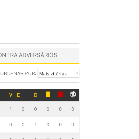
ONTRA ADVERSÁRIOS
ORDENAR POR:
Mais vitórias
V
E
D
1
0
0
0
0
0
0
0
1
0
0
0